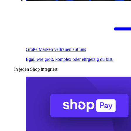
Große Marken vertrauen auf uns
Egal, wie groß, komplex oder ehrgeizig du bist.
In jeden Shop integriert