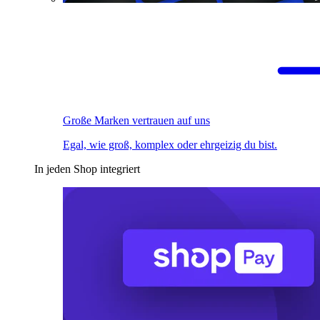
Große Marken vertrauen auf uns
Egal, wie groß, komplex oder ehrgeizig du bist.
In jeden Shop integriert