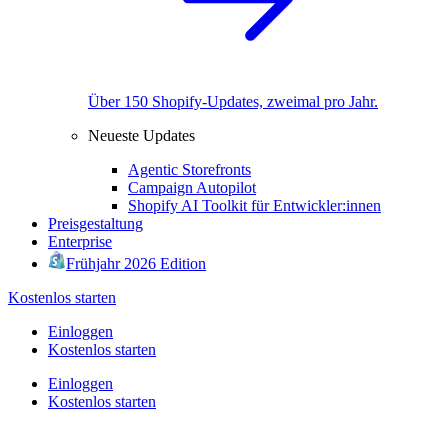
Über 150 Shopify-Updates, zweimal pro Jahr.
Neueste Updates
Agentic Storefronts
Campaign Autopilot
Shopify AI Toolkit für Entwickler:innen
Preisgestaltung
Enterprise
Frühjahr 2026 Edition
Kostenlos starten
Einloggen
Kostenlos starten
Einloggen
Kostenlos starten