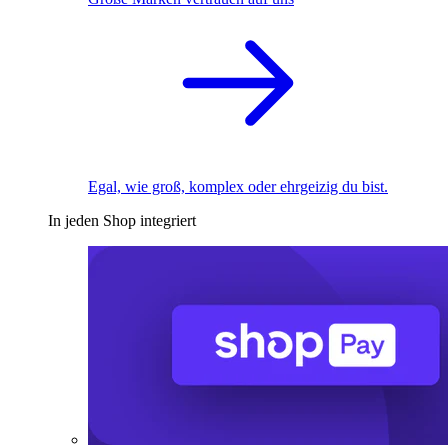
Egal, wie groß, komplex oder ehrgeizig du bist.
In jeden Shop integriert