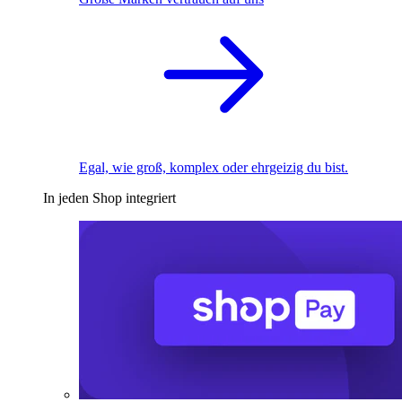
Egal, wie groß, komplex oder ehrgeizig du bist.
In jeden Shop integriert