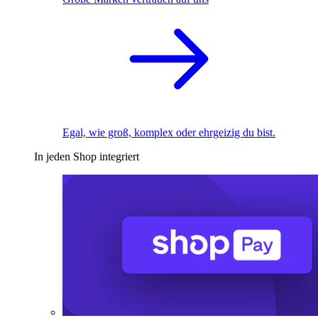
Egal, wie groß, komplex oder ehrgeizig du bist.
In jeden Shop integriert