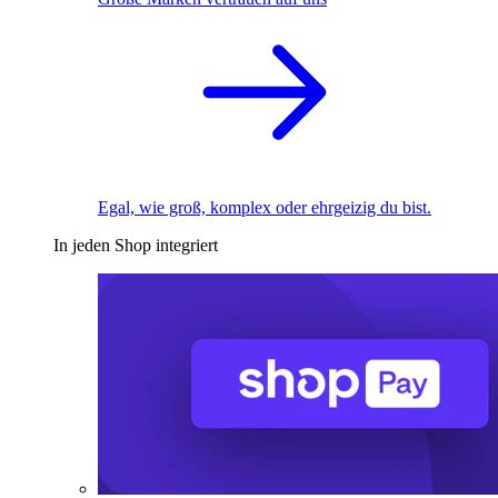
Egal, wie groß, komplex oder ehrgeizig du bist.
In jeden Shop integriert