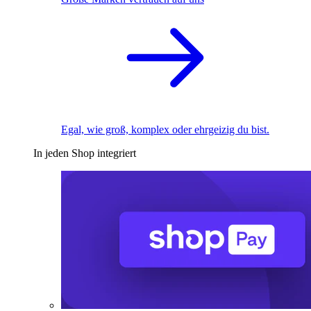
Egal, wie groß, komplex oder ehrgeizig du bist.
In jeden Shop integriert