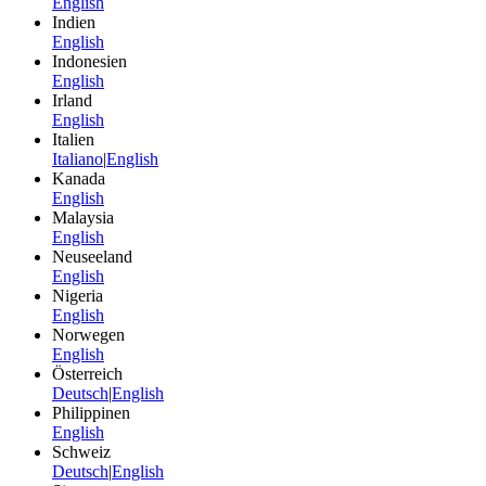
English
Indien
English
Indonesien
English
Irland
English
Italien
Italiano
|
English
Kanada
English
Malaysia
English
Neuseeland
English
Nigeria
English
Norwegen
English
Österreich
Deutsch
|
English
Philippinen
English
Schweiz
Deutsch
|
English