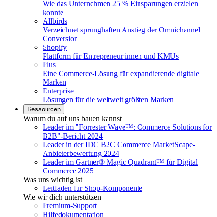
Wie das Unternehmen 25 % Einsparungen erzielen
konnte
Allbirds
Verzeichnet sprunghaften Anstieg der Omnichannel-
Conversion
Shopify
Plattform für Entrepreneur:innen und KMUs
Plus
Eine Commerce-Lösung für expandierende digitale
Marken
Enterprise
Lösungen für die weltweit größten Marken
Ressourcen
Warum du auf uns bauen kannst
Leader im "Forrester Wave™: Commerce Solutions for
B2B"-Bericht 2024
Leader in der IDC B2C Commerce MarketScape-
Anbieterbewertung 2024
Leader im Gartner® Magic Quadrant™ für Digital
Commerce 2025
Was uns wichtig ist
Leitfaden für Shop-Komponente
Wie wir dich unterstützen
Premium-Support
Hilfedokumentation