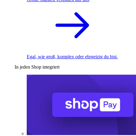
Egal, wie groß, komplex oder ehrgeizig du bist.
In jeden Shop integriert