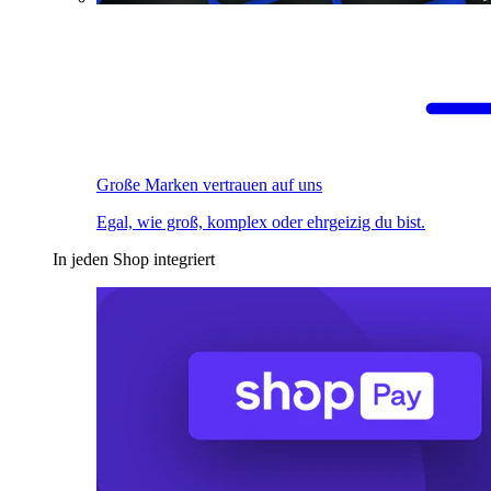
Große Marken vertrauen auf uns
Egal, wie groß, komplex oder ehrgeizig du bist.
In jeden Shop integriert