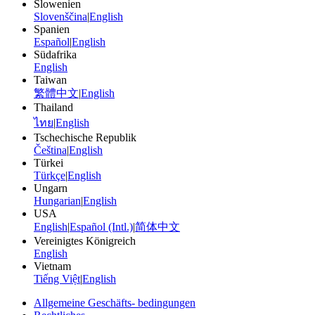
Slowenien
Slovenščina
|
English
Spanien
Español
|
English
Südafrika
English
Taiwan
繁體中文
|
English
Thailand
ไทย
|
English
Tschechische Republik
Čeština
|
English
Türkei
Türkçe
|
English
Ungarn
Hungarian
|
English
USA
English
|
Español (Intl.)
|
简体中文
Vereinigtes Königreich
English
Vietnam
Tiếng Việt
|
English
Allgemeine Geschäfts- bedingungen