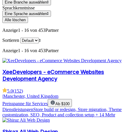
Eine Branche auswählen
Sprachkenntnisse
Eine Sprache auswählen
Alle löschen
Anzeige
1 - 16 von 453
Partner
Sortieren
Anzeige
1 - 16 von 453
Partner
XeeDevelopers - eCommerce Websites
Development Agency
5.0
(
152
)
|
Manchester, United Kingdom
Preisspanne für Services
Ab $100
Dienstleistungen
Store build or redesign, Store migration, Theme
customization, SEO, Product and collection setup
+ 14 Mehr
Shiraz Ali Web Design