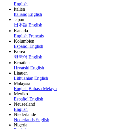
English
Italien
Italiano
|
English
Japan
日本語
|
English
Kanada
English
|
Français
Kolumbien
Español
|
English
Korea
한국어
|
English
Kroatien
Hrvatski
|
English
Litauen
Lithuanian
|
English
Malaysia
English
|
Bahasa Melayu
Mexiko
Español
|
English
Neuseeland
English
Niederlande
Nederlands
|
English
Nigeria