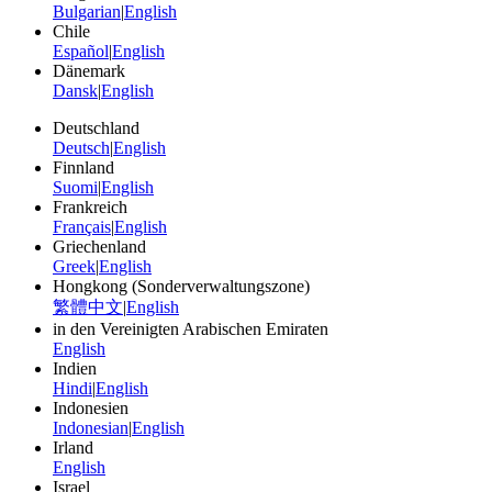
Bulgarian
|
English
Chile
Español
|
English
Dänemark
Dansk
|
English
Deutschland
Deutsch
|
English
Finnland
Suomi
|
English
Frankreich
Français
|
English
Griechenland
Greek
|
English
Hongkong (Sonderverwaltungszone)
繁體中文
|
English
in den Vereinigten Arabischen Emiraten
English
Indien
Hindi
|
English
Indonesien
Indonesian
|
English
Irland
English
Israel