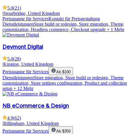
5.0
(
21
)
|
Stourbridge, United Kingdom
Preisspanne für Services
Kontakt für Preisgestaltung
Dienstleistungen
Store build or redesign, Store migration, Theme
customization, Headless commerce, Checkout upgrade
+ 1 Mehr
Devmont Digital
5.0
(
28
)
|
Kington, United Kingdom
Preisspanne für Services
Ab $100
Dienstleistungen
Store migration, Store build or redesign, Theme
customization, Store settings configuration, Product and collection
setup
+ 12 Mehr
NB eCommerce & Design
4.9
(
62
)
|
Billingham, United Kingdom
Preisspanne für Services
Ab $350