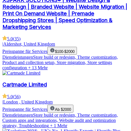
XSPARK SOLUTIONS® | Website Design &
Redeisgn | Branded Website | Website Migration |
Print On Demand Website | Premade
Dropshipping Stores | Speed Optimization &
Marketing Services
5.0
(
35
)
|
Aldershot, United Kingdom
Preisspanne für Services
$100-$2000
Dienstleistungen
Store build or redesign, Theme customization,
Product and collection setup, Store migration, Store settings
configuration
+ 13 Mehr
Cartmade Limited
5.0
(
56
)
|
London , United Kingdom
Preisspanne für Services
Ab $2000
Dienstleistungen
Store build or redesign, Theme customization,
Custom apps and integrations, Website audit and optimization
strategy, Troubleshooting
+ 1 Mehr