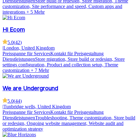
Dienstleistungen
Store build or redesign, Store migration, Theme
customization, Site performance and speed, Custom apps and
integrations
+ 5 Mehr
Hi Ecom
5.0
(
42
)
|
London, United Kingdom
Preisspanne für Services
Kontakt für Preisgestaltung
Dienstleistungen
Store migration, Store build or redesign, Store
settings configuration, Product and collection setup, Theme
customization
+ 7 Mehr
We are Underground
5.0
(
44
)
|
Tunbridge wells, United Kingdom
Preisspanne für Services
Kontakt für Preisgestaltung
Dienstleistungen
Troubleshooting, Theme customization, Store build
or redesign, Ongoing website management, Website audit and
optimization strategy