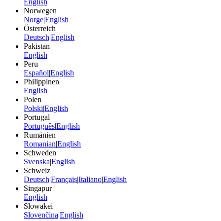
English
Norwegen
Norge
|
English
Österreich
Deutsch
|
English
Pakistan
English
Peru
Español
|
English
Philippinen
English
Polen
Polski
|
English
Portugal
Português
|
English
Rumänien
Romanian
|
English
Schweden
Svenska
|
English
Schweiz
Deutsch
|
Français
|
Italiano
|
English
Singapur
English
Slowakei
Slovenčina
|
English