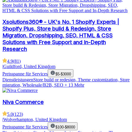
Xsolutions360® - UK's No. 1 Shοpify Experts |
Shοpify Plus, Store build & Redesign, Store
Migration, Dropshipping, SEO, HTML & CSS
Solutions with Free Support and In-Depth
Research
4.9
(
81
)
|
Guildford, United Kingdom
Preisspanne für Services
$5-$3000
Dienstleistungen
Store build or redesign, Theme customization, Store
migration, Wholesale/B2B, SEO
+ 13 Mehr
Niva Commerce
5.0
(
123
)
|
Wolverhampton, United Kingdom
Preisspanne für Services
$100-$8000