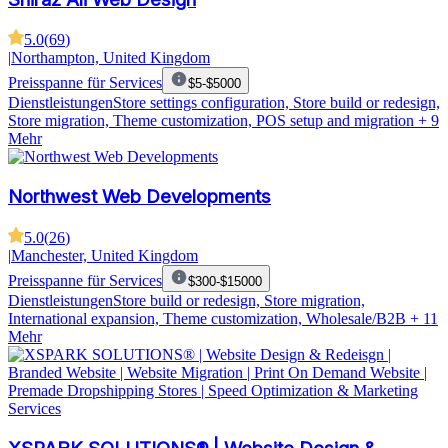
5.0
(
69
)
|
Northampton, United Kingdom
Preisspanne für Services
$5-$5000
Dienstleistungen
Store settings configuration, Store build or redesign,
Store migration, Theme customization, POS setup and migration
+ 9
Mehr
Northwest Web Developments
5.0
(
26
)
|
Manchester, United Kingdom
Preisspanne für Services
$300-$15000
Dienstleistungen
Store build or redesign, Store migration,
International expansion, Theme customization, Wholesale/B2B
+ 11
Mehr