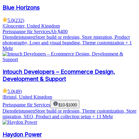
Blue Horizons
5.0
(
232
)
|
Gloucester, United Kingdom
Preisspanne für Services
Ab $400
Dienstleistungen
Store build or redesign, Store migration, Product
photography, Logo and visual branding, Theme customization
+ 1
Mehr
Intouch Developers – Ecommerce Design,
Development & Support
5.0
(
49
)
|
Bristol, United Kingdom
Preisspanne für Services
$10-$1000
Dienstleistungen
Store build or redesign, Theme customization, Store
migration, SEO, Product and collection setup
+ 13 Mehr
Haydon Power