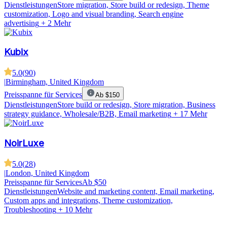
Dienstleistungen
Store migration, Store build or redesign, Theme
customization, Logo and visual branding, Search engine
advertising
+ 2 Mehr
Kubix
5.0
(
90
)
|
Birmingham, United Kingdom
Preisspanne für Services
Ab $150
Dienstleistungen
Store build or redesign, Store migration, Business
strategy guidance, Wholesale/B2B, Email marketing
+ 17 Mehr
NoirLuxe
5.0
(
28
)
|
London, United Kingdom
Preisspanne für Services
Ab $50
Dienstleistungen
Website and marketing content, Email marketing,
Custom apps and integrations, Theme customization,
Troubleshooting
+ 10 Mehr