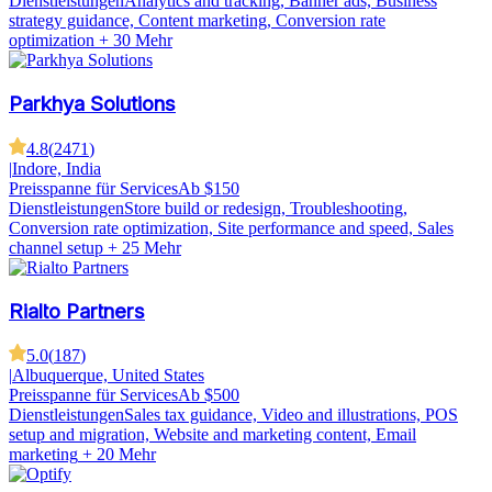
Dienstleistungen
Analytics and tracking, Banner ads, Business
strategy guidance, Content marketing, Conversion rate
optimization
+ 30 Mehr
Parkhya Solutions
4.8
(
2471
)
|
Indore, India
Preisspanne für Services
Ab $150
Dienstleistungen
Store build or redesign, Troubleshooting,
Conversion rate optimization, Site performance and speed, Sales
channel setup
+ 25 Mehr
Rialto Partners
5.0
(
187
)
|
Albuquerque, United States
Preisspanne für Services
Ab $500
Dienstleistungen
Sales tax guidance, Video and illustrations, POS
setup and migration, Website and marketing content, Email
marketing
+ 20 Mehr