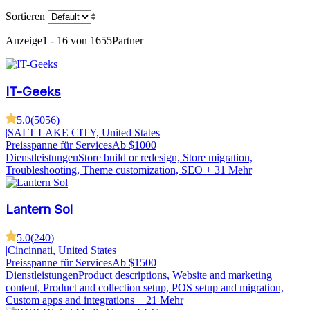
Sortieren
Anzeige
1 - 16 von 1655
Partner
IT-Geeks
5.0
(
5056
)
|
SALT LAKE CITY, United States
Preisspanne für Services
Ab $1000
Dienstleistungen
Store build or redesign, Store migration,
Troubleshooting, Theme customization, SEO
+ 31 Mehr
Lantern Sol
5.0
(
240
)
|
Cincinnati, United States
Preisspanne für Services
Ab $1500
Dienstleistungen
Product descriptions, Website and marketing
content, Product and collection setup, POS setup and migration,
Custom apps and integrations
+ 21 Mehr