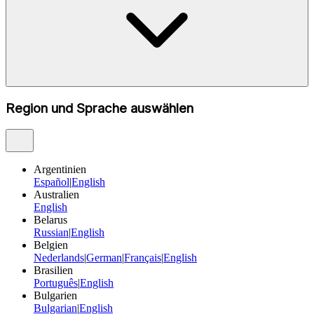
Region und Sprache auswählen
Argentinien
Español
|
English
Australien
English
Belarus
Russian
|
English
Belgien
Nederlands
|
German
|
Français
|
English
Brasilien
Português
|
English
Bulgarien
Bulgarian
|
English