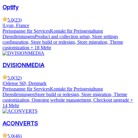
Optify
5.0
(
23
)
|
Lyon, France
Preisspanne für Services
Kontakt für Preisgestaltung
Dienstleistungen
Product and collection setup, Store settings
configuration, Store build or redesign, Store migration, Theme
customization
+ 18 Mehr
DVISIONMEDIA
5.0
(
32
)
|
Odense SØ, Denmark
Preisspanne für Services
Kontakt für Preisgestaltung
Dienstleistungen
Store build or redesign, Store migration, Theme
customization, Ongoing website management, Checkout upgrade
+
14 Mehr
ACONVERTS
5.0
(
46
)