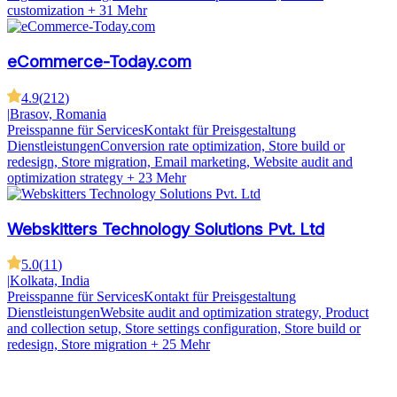
customization
+ 31 Mehr
eCommerce-Today.com
4.9
(
212
)
|
Brasov, Romania
Preisspanne für Services
Kontakt für Preisgestaltung
Dienstleistungen
Conversion rate optimization, Store build or
redesign, Store migration, Email marketing, Website audit and
optimization strategy
+ 23 Mehr
Webskitters Technology Solutions Pvt. Ltd
5.0
(
11
)
|
Kolkata, India
Preisspanne für Services
Kontakt für Preisgestaltung
Dienstleistungen
Website audit and optimization strategy, Product
and collection setup, Store settings configuration, Store build or
redesign, Store migration
+ 25 Mehr