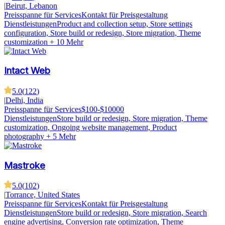
|
Beirut, Lebanon
Preisspanne für Services
Kontakt für Preisgestaltung
Dienstleistungen
Product and collection setup, Store settings
configuration, Store build or redesign, Store migration, Theme
customization
+ 10 Mehr
Intact Web
5.0
(
122
)
|
Delhi, India
Preisspanne für Services
$100-$10000
Dienstleistungen
Store build or redesign, Store migration, Theme
customization, Ongoing website management, Product
photography
+ 5 Mehr
Mastroke
5.0
(
102
)
|
Torrance, United States
Preisspanne für Services
Kontakt für Preisgestaltung
Dienstleistungen
Store build or redesign, Store migration, Search
engine advertising, Conversion rate optimization, Theme