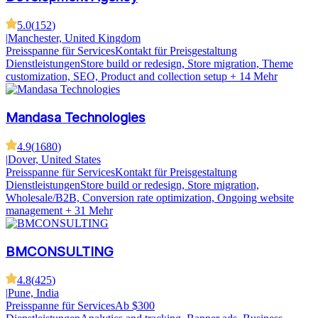
5.0
(
152
)
|
Manchester, United Kingdom
Preisspanne für Services
Kontakt für Preisgestaltung
Dienstleistungen
Store build or redesign, Store migration, Theme
customization, SEO, Product and collection setup
+ 14 Mehr
Mandasa Technologies
4.9
(
1680
)
|
Dover, United States
Preisspanne für Services
Kontakt für Preisgestaltung
Dienstleistungen
Store build or redesign, Store migration,
Wholesale/B2B, Conversion rate optimization, Ongoing website
management
+ 31 Mehr
BMCONSULTING
4.8
(
425
)
|
Pune, India
Preisspanne für Services
Ab $300