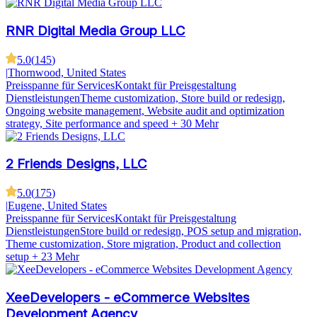
RNR Digital Media Group LLC
5.0
(
145
)
|
Thornwood, United States
Preisspanne für Services
Kontakt für Preisgestaltung
Dienstleistungen
Theme customization, Store build or redesign,
Ongoing website management, Website audit and optimization
strategy, Site performance and speed
+ 30 Mehr
2 Friends Designs, LLC
5.0
(
175
)
|
Eugene, United States
Preisspanne für Services
Kontakt für Preisgestaltung
Dienstleistungen
Store build or redesign, POS setup and migration,
Theme customization, Store migration, Product and collection
setup
+ 23 Mehr
XeeDevelopers - eCommerce Websites
Development Agency