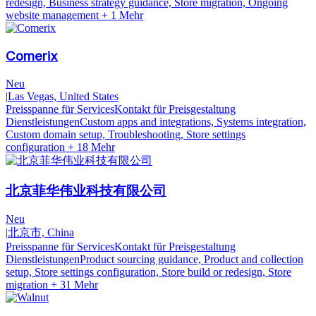
redesign, Business strategy guidance, Store migration, Ongoing
website management
+ 1 Mehr
Comerix
Neu
|
Las Vegas, United States
Preisspanne für Services
Kontakt für Preisgestaltung
Dienstleistungen
Custom apps and integrations, Systems integration,
Custom domain setup, Troubleshooting, Store settings
configuration
+ 18 Mehr
北京菲华伟业科技有限公司
Neu
|
北京市, China
Preisspanne für Services
Kontakt für Preisgestaltung
Dienstleistungen
Product sourcing guidance, Product and collection
setup, Store settings configuration, Store build or redesign, Store
migration
+ 31 Mehr