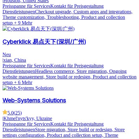
|
Houston, United States
Preisspanne für Services
Kontakt für Preisgestaltung
Dienstleistungen
Checkout upgrade, Custom apps and integrations,
Theme customization, Troubleshooting, Product and collection
setup
+ 9 Mehr
Cyberklick 易点天下(深圳/广州)
Neu
|
xian, China
Preisspanne für Services
Kontakt für Preisgestaltung
Dienstleistungen
Headless commerce, Store migration, Ongoing
website management, Store build or redesign, Product and collection
setup
+ 6 Mehr
Web-Systems Solutions
5.0
(
25
)
|
Khmel'nyts'kyy, Ukraine
Preisspanne für Services
Kontakt für Preisgestaltung
Dienstleistungen
Store migration, Store build or redesign, Store
settings configuration, Product and collection setup, Theme