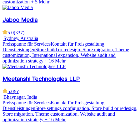
customization
+ 5 Mehr
Jaboo Media
5.0
(
337
)
|
Sydney, Australia
Preisspanne für Services
Kontakt für Preisgestaltung
Dienstleistungen
Store build or redesign, Store migration, Theme
customization, International expansion, Website audit and
optimization strategy
+ 16 Mehr
Meetanshi Technologies LLP
5.0
(
6
)
|
Bhavnagar, India
Preisspanne für Services
Kontakt für Preisgestaltung
Dienstleistungen
Store settings configuration, Store build or redesign,
Store migration, Theme customization, Website audit and
optimization strategy
+ 16 Mehr