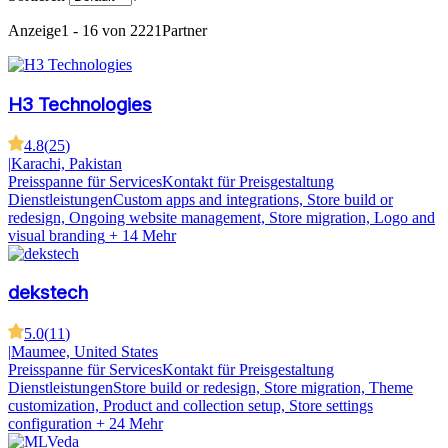
Anzeige
1 - 16 von 2221
Partner
H3 Technologies
4.8
(
25
)
|
Karachi, Pakistan
Preisspanne für Services
Kontakt für Preisgestaltung
Dienstleistungen
Custom apps and integrations, Store build or
redesign, Ongoing website management, Store migration, Logo and
visual branding
+ 14 Mehr
dekstech
5.0
(
11
)
|
Maumee, United States
Preisspanne für Services
Kontakt für Preisgestaltung
Dienstleistungen
Store build or redesign, Store migration, Theme
customization, Product and collection setup, Store settings
configuration
+ 24 Mehr