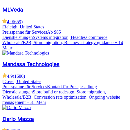
MLVeda
4.9
(
659
)
|
Raleigh, United States
Preisspanne für Services
Ab $85
Dienstleistungen
Systems integration, Headless commerce,
Wholesale/B2B, Store migration, Business strategy guidance
+ 14
Mehr
Mandasa Technologies
4.9
(
1680
)
|
Dover, United States
Preisspanne für Services
Kontakt für Preisgestaltung
Dienstleistungen
Store build or redesign, Store migration,
Wholesale/B2B, Conversion rate optimization, Ongoing website
management
+ 31 Mehr
Dario Mazza