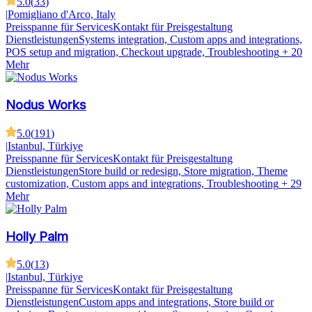
5.0
(
33
)
|
Pomigliano d'Arco, Italy
Preisspanne für Services
Kontakt für Preisgestaltung
Dienstleistungen
Systems integration, Custom apps and integrations,
POS setup and migration, Checkout upgrade, Troubleshooting
+ 20
Mehr
Nodus Works
5.0
(
191
)
|
Istanbul, Türkiye
Preisspanne für Services
Kontakt für Preisgestaltung
Dienstleistungen
Store build or redesign, Store migration, Theme
customization, Custom apps and integrations, Troubleshooting
+ 29
Mehr
Holly Palm
5.0
(
13
)
|
Istanbul, Türkiye
Preisspanne für Services
Kontakt für Preisgestaltung
Dienstleistungen
Custom apps and integrations, Store build or