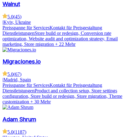
Walnut
5.0
(
45
)
|
Kyiv, Ukraine
Preisspanne für Services
Kontakt für Preisgestaltung
Dienstleistungen
Store build or redesign, Conversion rate
optimization, Website audit and optimization strategy, Email
marketing, Store migration
+ 22 Mehr
Migraciones.io
5.0
(
67
)
|
Madrid, Spain
Preisspanne für Services
Kontakt für Preisgestaltung
Dienstleistungen
Product and collection setup, Store settings
configuration, Store build or redesign, Store migration, Theme
customization
+ 30 Mehr
Adam Shrum
5.0
(
1187
)