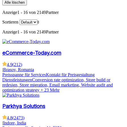
Alle löschen
Anzeige
1 - 16 von 2149
Partner
Sortieren
Anzeige
1 - 16 von 2149
Partner
eCommerce-Today.com
4.9
(
212
)
|
Brasov, Romania
Preisspanne für Services
Kontakt für Preisgestaltung
Dienstleistungen
Conversion rate optimization, Store build or
redesign, Store migration, Email marketing, Website audit and
optimization strategy
+ 23 Mehr
Parkhya Solutions
4.8
(
2473
)
|
Indore, India