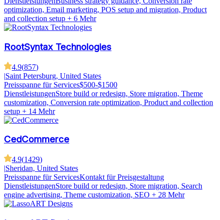
Dienstleistungen
Business strategy guidance, Conversion rate
optimization, Email marketing, POS setup and migration, Product
and collection setup
+ 6 Mehr
RootSyntax Technologies
4.9
(
857
)
|
Saint Petersburg, United States
Preisspanne für Services
$500-$1500
Dienstleistungen
Store build or redesign, Store migration, Theme
customization, Conversion rate optimization, Product and collection
setup
+ 14 Mehr
CedCommerce
4.9
(
1429
)
|
Sheridan, United States
Preisspanne für Services
Kontakt für Preisgestaltung
Dienstleistungen
Store build or redesign, Store migration, Search
engine advertising, Theme customization, SEO
+ 28 Mehr