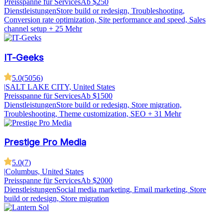
Preisspanne für Services
Ab $250
Dienstleistungen
Store build or redesign, Troubleshooting,
Conversion rate optimization, Site performance and speed, Sales
channel setup
+ 25 Mehr
IT-Geeks
5.0
(
5056
)
|
SALT LAKE CITY, United States
Preisspanne für Services
Ab $1500
Dienstleistungen
Store build or redesign, Store migration,
Troubleshooting, Theme customization, SEO
+ 31 Mehr
Prestige Pro Media
5.0
(
7
)
|
Columbus, United States
Preisspanne für Services
Ab $2000
Dienstleistungen
Social media marketing, Email marketing, Store
build or redesign, Store migration