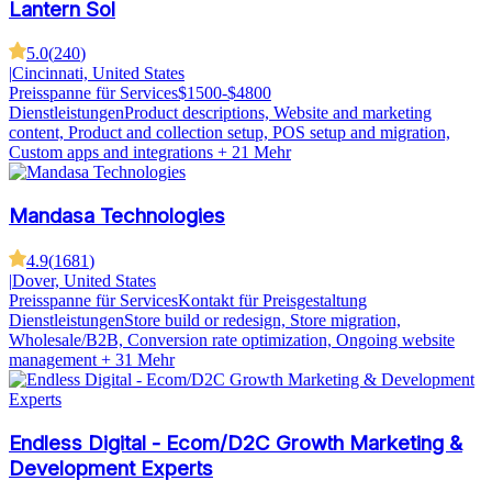
Lantern Sol
5.0
(
240
)
|
Cincinnati, United States
Preisspanne für Services
$1500-$4800
Dienstleistungen
Product descriptions, Website and marketing
content, Product and collection setup, POS setup and migration,
Custom apps and integrations
+ 21 Mehr
Mandasa Technologies
4.9
(
1681
)
|
Dover, United States
Preisspanne für Services
Kontakt für Preisgestaltung
Dienstleistungen
Store build or redesign, Store migration,
Wholesale/B2B, Conversion rate optimization, Ongoing website
management
+ 31 Mehr
Endless Digital - Ecom/D2C Growth Marketing &
Development Experts