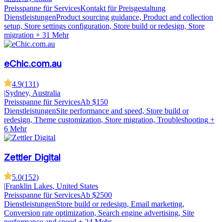
Preisspanne für Services
Kontakt für Preisgestaltung
Dienstleistungen
Product sourcing guidance, Product and collection
setup, Store settings configuration, Store build or redesign, Store
migration
+ 31 Mehr
eChic.com.au
4.9
(
131
)
|
Sydney, Australia
Preisspanne für Services
Ab $150
Dienstleistungen
Site performance and speed, Store build or
redesign, Theme customization, Store migration, Troubleshooting
+
6 Mehr
Zettler Digital
5.0
(
152
)
|
Franklin Lakes, United States
Preisspanne für Services
Ab $2500
Dienstleistungen
Store build or redesign, Email marketing,
Conversion rate optimization, Search engine advertising, Site
performance and speed
+ 24 Mehr