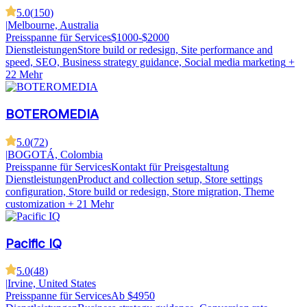
5.0
(
150
)
|
Melbourne, Australia
Preisspanne für Services
$1000-$2000
Dienstleistungen
Store build or redesign, Site performance and
speed, SEO, Business strategy guidance, Social media marketing
+
22 Mehr
BOTEROMEDIA
5.0
(
72
)
|
BOGOTÁ, Colombia
Preisspanne für Services
Kontakt für Preisgestaltung
Dienstleistungen
Product and collection setup, Store settings
configuration, Store build or redesign, Store migration, Theme
customization
+ 21 Mehr
Pacific IQ
5.0
(
48
)
|
Irvine, United States
Preisspanne für Services
Ab $4950