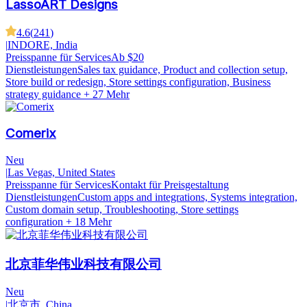
LassoART Designs
4.6
(
241
)
|
INDORE, India
Preisspanne für Services
Ab $20
Dienstleistungen
Sales tax guidance, Product and collection setup,
Store build or redesign, Store settings configuration, Business
strategy guidance
+ 27 Mehr
Comerix
Neu
|
Las Vegas, United States
Preisspanne für Services
Kontakt für Preisgestaltung
Dienstleistungen
Custom apps and integrations, Systems integration,
Custom domain setup, Troubleshooting, Store settings
configuration
+ 18 Mehr
北京菲华伟业科技有限公司
Neu
|
北京市, China