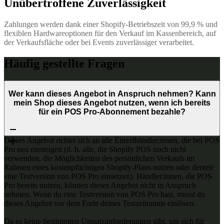
Unübertroffene Zuverlässigkeit
Zahlungen werden dank einer Shopify-Betriebszeit von 99,9 % und
flexiblen Hardwareoptionen für den Verkauf im Kassenbereich, auf
der Verkaufsfläche oder bei Events zuverlässiger verarbeitet.
Häufig gestellte Fragen
Wer kann dieses Angebot in Anspruch nehmen? Kann
mein Shop dieses Angebot nutzen, wenn ich bereits
für ein POS Pro-Abonnement bezahle?
Dieses Angebot richtet sich an alle Einzelhändler:innen, die bei POS
Pro neu einsteigen (d. h. alle, die Shopify POS noch nicht
verwenden, die Möglichkeiten des persönlichen Verkaufs im
Rahmen eines kostenpflichtigen Shopify-Plans nutzen oder derzeit
eine Testversion von POS Pro einsetzen). Händler:innen, die POS
Pro bereits nutzen, können dieses Angebot nicht in Anspruch
nehmen. Wenn du eine Testversion von POS Pro hast, musst du
dieses Angebot vor dem Ende deines Testzeitraums einlösen.
Da es keine bestimmten Umsatzanforderungen gibt, um sich für