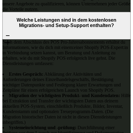
unsere Angebote zu qualifizieren, können Unternehmen jeder Größe
die Vorteile nutzen.
Welche Leistungen sind in dem kostenlosen
Migrations- und Setup-Support enthalten?
Nach dem Abschluss des POS Pro-Jahresabonnements erhältst du
Informationen, wie du dich mit einem:einer Shopify POS-Expert:in
in Verbindung setzen kannst, um Beratung und Anleitung zu
erhalten, wie du mit Shopify POS erfolgreich live gehst. Die
Dienstleistungen umfassen:
Erstes Gespräch:
Abklärung der Aktivitäten und
Anforderungen deines Einzelhandelsgeschäfts, Bestätigung
wichtiger Datenpunkte und Festlegung klarer Erwartungen und
Zeitpläne für einen erfolgreichen Launch von Shopify POS.
Migration der wichtigsten Produkt- und Kundendaten:
Hilfe
bei Extraktion und Transfer der wichtigsten Daten aus deinem
aktuellen POS-System, einschließlich Produkte, Bilder, Inventar,
Kundenstamm und optionalen Treueprogramm-Daten. (Die
Migration historischer Daten ist nicht in diesen Dienstleistungen
inbegriffen.)
Systemeinrichtung und -prüfung:
Durchführung einer
Prüfung vor dem Launch zur Identifizierung und Dokumentation