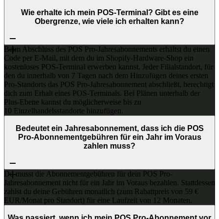
Wie erhalte ich mein POS-Terminal? Gibt es eine
Obergrenze, wie viele ich erhalten kann?
Beim Abschluss des POS Pro-Jahresabonnements erhältst du einen
Code per E-Mail, mit dem du im Shopify-Hardware-Shop ein
kostenloses POS-Terminal erwerben kannst. Jeder Filialstandort, für
den du innerhalb von 7 Tagen nach dem Hinzufügen deines ersten
Pro-Standorts das POS Pro-Jahresabonnement abschließt, berechtigt
dich zum Erhalt eines POS-Terminals. Bei Plänen unterhalb der
Plus-Ebene kannst du möglicherweise bis zu
10 Einzelhandelsstandorte hinzufügen.
Bedeutet ein Jahresabonnement, dass ich die POS
Pro-Abonnementgebühren für ein Jahr im Voraus
zahlen muss?
Du musst die Abonnementgebühren für dein POS Pro-
Jahresabonnement nicht für ein Jahr im Voraus bezahlen. Stattdessen
zahlst du deine Gebühren monatlich (zum Rabattpreis von 59 €
EUR/Monat pro Standort) für eine Laufzeit von 12 Monaten.
Was passiert, wenn ich mein POS Pro-Abonnement vor