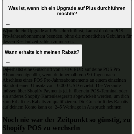
Was ist, wenn ich ein Upgrade auf Plus durchführen
möchte?
Wenn du ein Upgrade auf Plus durchführst, kannst du dein POS
Pro-Jahresabonnement beenden, ohne die monatlichen Gebühren für
dessen Restlaufzeit zahlen zu müssen.
Wann erhalte ich meinen Rabatt?
Du erhältst eine Gutschrift von 178 € EUR auf deine POS Pro-
Abonnementgebühr, wenn du innerhalb von 90 Tagen nach
Abschluss eines POS Pro-Jahresabonnements an einem einzelnen
Standort einen Umsatz von 10.000 USD erzielst. Die Verkäufe
müssen über Shopify Payments (d. h. über ein POS-Terminal oder
ein anderes Shopify-Kartenlesegerät) abgewickelt werden, um dich
zum Erhalt des Rabatts zu qualifizieren. Die Gutschrift des Rabatts
auf deinem Konto kann ca. 2–5 Werktage in Anspruch nehmen.
Noch nie war der Zeitpunkt so günstig, zu
Shopify POS zu wechseln