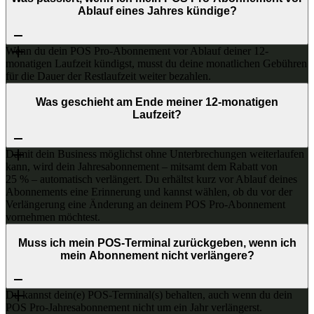
Ablauf eines Jahres kündige?
Wenn du dein POS Pro-Abonnement vor Ablauf deiner 12-
monatigen Laufzeit kündigst, musst du deine monatlichen Gebühren
für die Dauer der Restlaufzeit weiter bezahlen.
Was geschieht am Ende meiner 12-monatigen
Laufzeit?
Damit dein Business möglichst ohne Unterbrechungen weiterlaufen
kann, wird dein Jahresabonnement – mitsamt dem Rabatt von
25 % – automatisch verlängert. Du erhältst kurz vor Ablauf deines
Abonnements eine Erinnerung und kannst wählen, ob du vor der
Verlängerung eine Änderung an deinem POS Pro-Abonnement
vornehmen möchtest.
Muss ich mein POS-Terminal zurückgeben, wenn ich
mein Abonnement nicht verlängere?
Du kannst dein(e) POS-Terminal(s) behalten, auch wenn du dein
POS Pro-Jahresabonnement nicht um ein Jahr verlängerst.