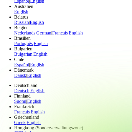
Español
|
English
Australien
English
Belarus
Russian
|
English
Belgien
Nederlands
|
German
|
Français
|
English
Brasilien
Português
|
English
Bulgarien
Bulgarian
|
English
Chile
Español
|
English
Dänemark
Dansk
|
English
Deutschland
Deutsch
|
English
Finnland
Suomi
|
English
Frankreich
Français
|
English
Griechenland
Greek
|
English
Hongkong (Sonderverwaltungszone)