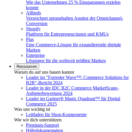
Wie das Unternehmen 25 % Einsparungen erzielen
konnte
Allbirds
Verzeichnet sprunghaften Anstieg der Omnichannel-
Conversion
Shopify
Plattform für Entrepreneur:innen und KMUs
Plus
Eine Commerce-Lösung für expandierende digitale
Marken
Enterprise
Lösungen für die weltweit größten Marken
Ressourcen
Warum du auf uns bauen kannst
Leader im "Forrester Wave™: Commerce Solutions for
B2B"-Bericht 2024
Leader in der IDC B2C Commerce MarketScape-
Anbieterbewertung 2024
Leader im Gartner® Magic Quadrant™ für Digital
Commerce 2025
Was uns wichtig ist
Leitfaden für Shop-Komponente
Wie wir dich unterstützen
Premium-Support
Hilfedokumentation