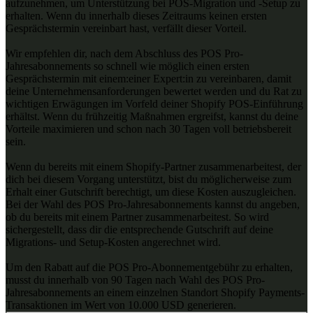
aufzunehmen, um Unterstützung bei POS-Migration und -Setup zu
erhalten. Wenn du innerhalb dieses Zeitraums keinen ersten
Gesprächstermin vereinbart hast, verfällt dieser Vorteil.
Wir empfehlen dir, nach dem Abschluss des POS Pro-
Jahresabonnements so schnell wie möglich einen ersten
Gesprächstermin mit einem:einer Expert:in zu vereinbaren, damit
deine Unternehmensanforderungen bewertet werden und du Rat zu
wichtigen Erwägungen im Vorfeld deiner Shopify POS-Einführung
erhältst. Wenn du frühzeitig Maßnahmen ergreifst, kannst du deine
Vorteile maximieren und schon nach 30 Tagen voll betriebsbereit
sein.
Wenn du bereits mit einem Shopify-Partner zusammenarbeitest, der
dich bei diesem Vorgang unterstützt, bist du möglicherweise zum
Erhalt einer Gutschrift berechtigt, um diese Kosten auszugleichen.
Bei der Wahl des POS Pro-Jahresabonnements kannst du angeben,
ob du bereits mit einem Partner zusammenarbeitest. So wird
sichergestellt, dass dir die entsprechende Gutschrift auf deine
Migrations- und Setup-Kosten angerechnet wird.
Um den Rabatt auf die POS Pro-Abonnementgebühr zu erhalten,
musst du innerhalb von 90 Tagen nach Wahl des POS Pro-
Jahresabonnements an einem einzelnen Standort Shopify Payments-
Transaktionen im Wert von 10.000 USD generieren.