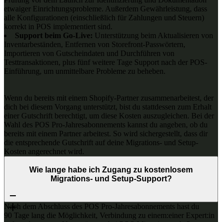
etwaiger Einrichtungsprobleme. Außerdem Gewährleistung, dass
alle Konfigurationen (einschließlich für Zahlungen und Steuern)
korrekt in POS implementiert sind.
Support beim Go-Live:
Unterstützung beim Aktualisieren von
Inventarbeständen, Entfernen von Storefront-Passwörtern,
Importieren von Gutscheindaten und Durchführen von
Testtransaktionen, plus fünf weitere Tage Support nach der POS-
Einführung, um unmittelbare Probleme zu beheben.
Wenn du bereits mit einem Shopify-Partner zusammenarbeitest, der
dich bei diesem Vorgang unterstützt, bist du stattdessen zum Erhalt
einer Gutschrift berechtigt, um diese Kosten auszugleichen. Bei der
Wahl des POS Pro-Jahresabonnements kannst du angeben, ob du
bereits mit einem Partner arbeitest. So wird sichergestellt, dass dir
die entsprechende Gutschrift auf deine Migrations- und Setup-
Kosten angerechnet wird.
Wie lange habe ich Zugang zu kostenlosem
Migrations- und Setup-Support?
Nach dem Abschluss des POS Pro-Jahresabonnements hast du
90 Tage lang die Möglichkeit, Verbindung zu einem:einer Expert:in