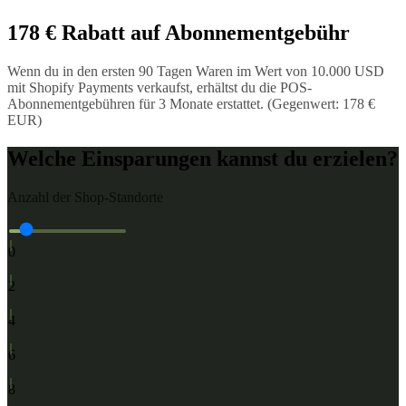
178 € Rabatt auf Abonnementgebühr
Wenn du in den ersten 90 Tagen Waren im Wert von 10.000 USD
mit Shopify Payments verkaufst, erhältst du die POS-
Abonnementgebühren für 3 Monate erstattet. (Gegenwert: 178 €
EUR)
Welche Einsparungen kannst du erzielen?
Anzahl der Shop-Standorte
1
0
3
2
5
4
7
6
9
8