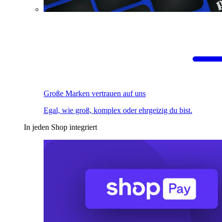
Große Marken vertrauen auf uns
Egal, wie groß, komplex oder ehrgeizig du bist.
In jeden Shop integriert