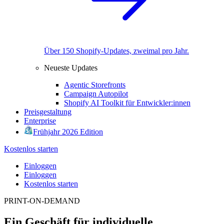
Über 150 Shopify-Updates, zweimal pro Jahr.
Neueste Updates
Agentic Storefronts
Campaign Autopilot
Shopify AI Toolkit für Entwickler:innen
Preisgestaltung
Enterprise
Frühjahr 2026 Edition
Kostenlos starten
Einloggen
Einloggen
Kostenlos starten
PRINT-ON-DEMAND
Ein Geschäft für individuelle