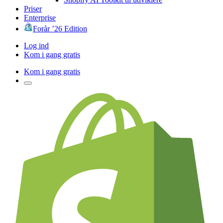
Priser
Enterprise
Forår ’26 Edition
Log ind
Kom i gang gratis
Kom i gang gratis