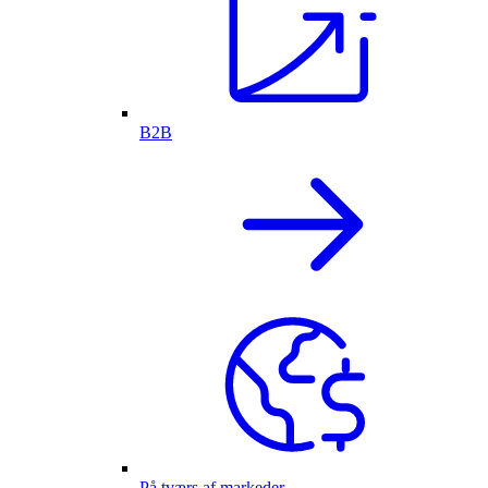
B2B
På tværs af markeder