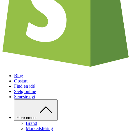
Blog
Opstart
Find en idé
Sælg online
Seneste nyt
Flere emner
Brand
Markedsføring