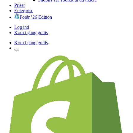
Priser
Enterprise
Forår ’26 Edition
Log ind
Kom i gang gratis
Kom i gang gratis