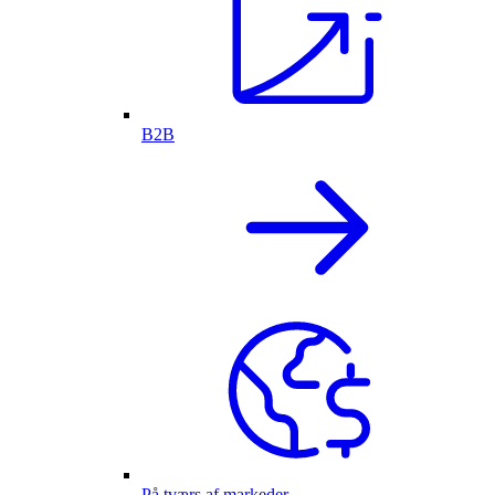
B2B
På tværs af markeder