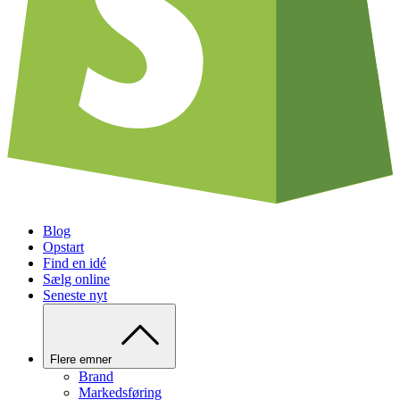
Blog
Opstart
Find en idé
Sælg online
Seneste nyt
Flere emner
Brand
Markedsføring