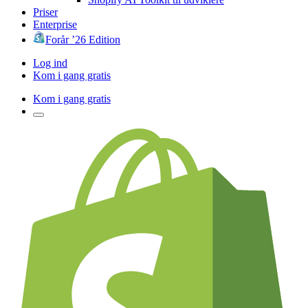
Priser
Enterprise
Forår ’26 Edition
Log ind
Kom i gang gratis
Kom i gang gratis