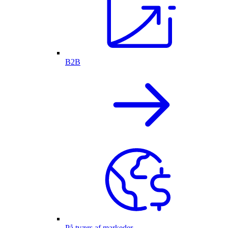
B2B
På tværs af markeder