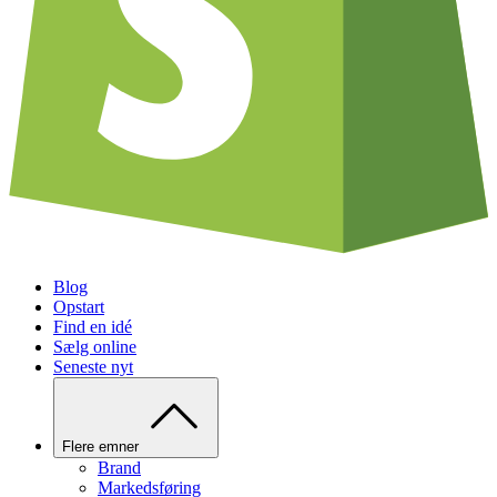
Blog
Opstart
Find en idé
Sælg online
Seneste nyt
Flere emner
Brand
Markedsføring