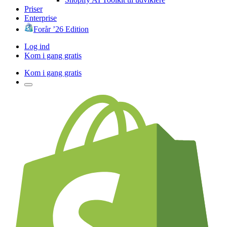
Priser
Enterprise
Forår ’26 Edition
Log ind
Kom i gang gratis
Kom i gang gratis