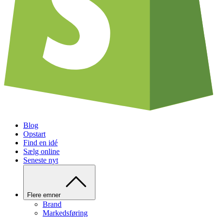
Blog
Opstart
Find en idé
Sælg online
Seneste nyt
Flere emner
Brand
Markedsføring