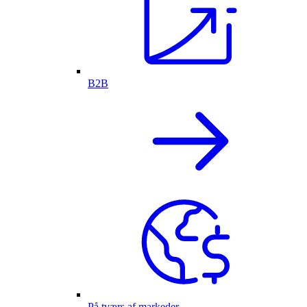
B2B
På tværs af markeder