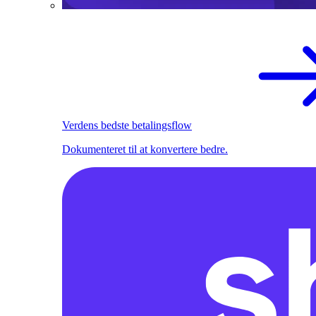
Verdens bedste betalingsflow
Dokumenteret til at konvertere bedre.