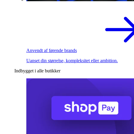
Anvendt af førende brands
Uanset din størrelse, kompleksitet eller ambition.
Indbygget i alle butikker