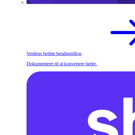
Verdens bedste betalingsflow
Dokumenteret til at konvertere bedre.