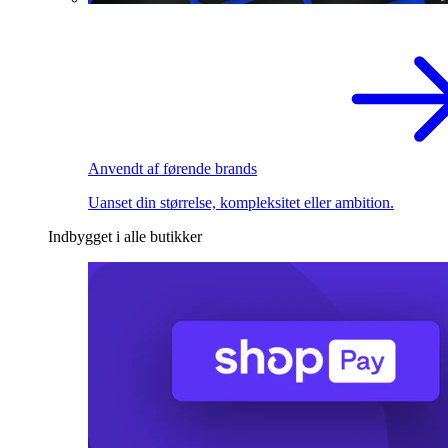
Anvendt af førende brands
Uanset din størrelse, kompleksitet eller ambition.
Indbygget i alle butikker