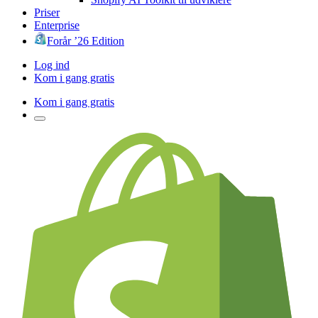
Priser
Enterprise
Forår ’26 Edition
Log ind
Kom i gang gratis
Kom i gang gratis