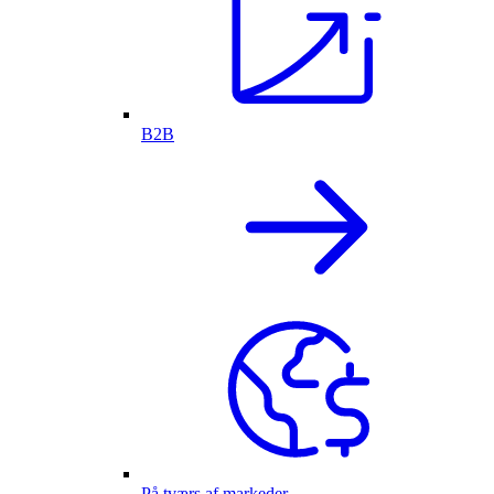
B2B
På tværs af markeder