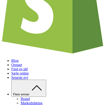
Blog
Opstart
Find en idé
Sælg online
Seneste nyt
Flere emner
Brand
Markedsføring