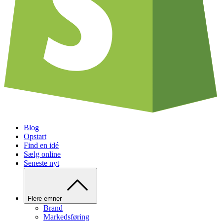
Blog
Opstart
Find en idé
Sælg online
Seneste nyt
Flere emner
Brand
Markedsføring