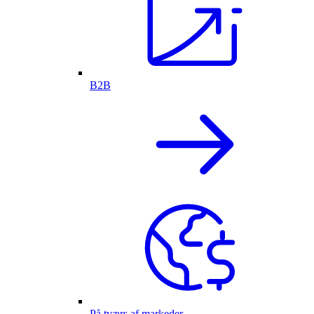
B2B
På tværs af markeder