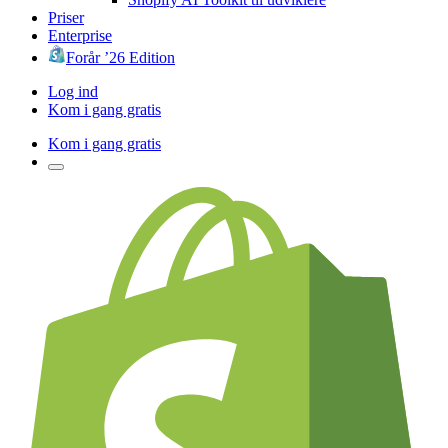
Priser
Enterprise
Forår ’26 Edition
Log ind
Kom i gang gratis
Kom i gang gratis