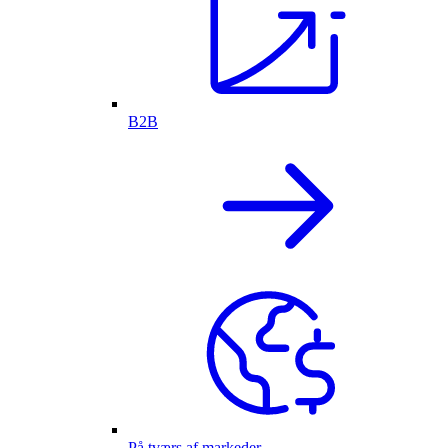
B2B
På tværs af markeder