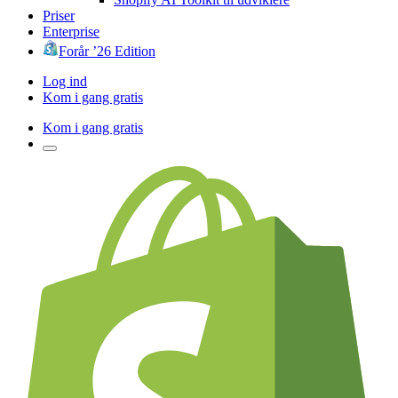
Priser
Enterprise
Forår ’26 Edition
Log ind
Kom i gang gratis
Kom i gang gratis