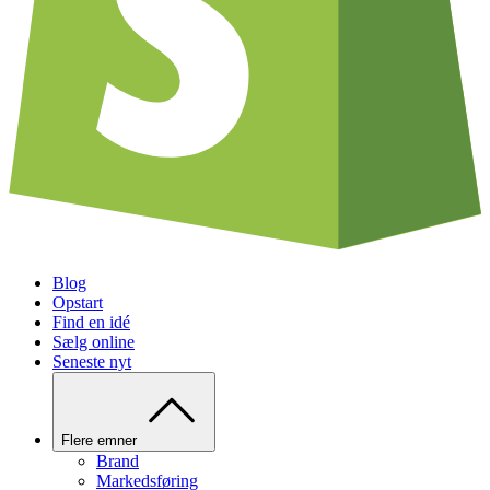
Blog
Opstart
Find en idé
Sælg online
Seneste nyt
Flere emner
Brand
Markedsføring