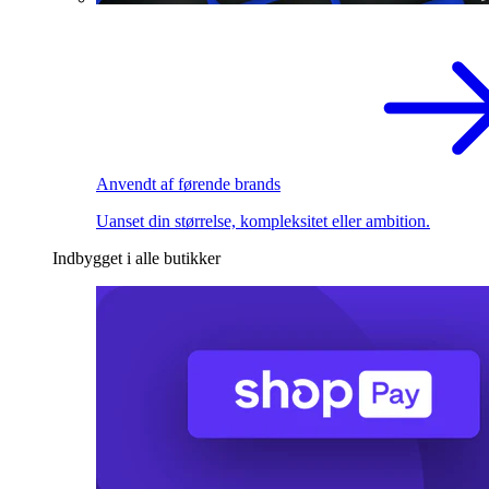
Anvendt af førende brands
Uanset din størrelse, kompleksitet eller ambition.
Indbygget i alle butikker