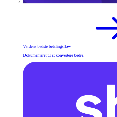
Verdens bedste betalingsflow
Dokumenteret til at konvertere bedre.