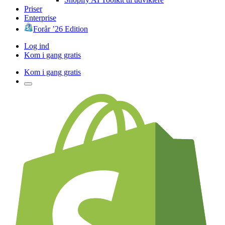
Priser
Enterprise
Forår ’26 Edition
Log ind
Kom i gang gratis
Kom i gang gratis