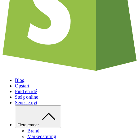
Blog
Opstart
Find en idé
Sælg online
Seneste nyt
Flere emner
Brand
Markedsføring