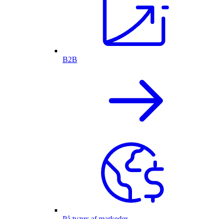
B2B
På tværs af markeder