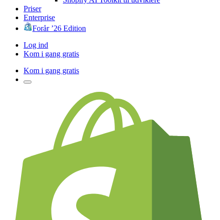
Priser
Enterprise
Forår ’26 Edition
Log ind
Kom i gang gratis
Kom i gang gratis