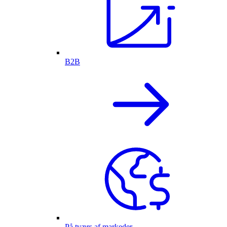
B2B
På tværs af markeder