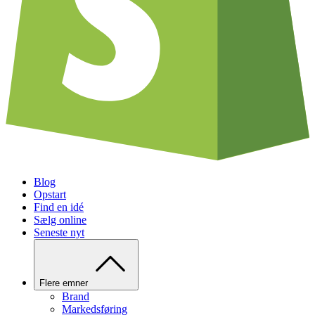
Blog
Opstart
Find en idé
Sælg online
Seneste nyt
Flere emner
Brand
Markedsføring