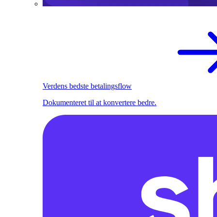
Verdens bedste betalingsflow
Dokumenteret til at konvertere bedre.