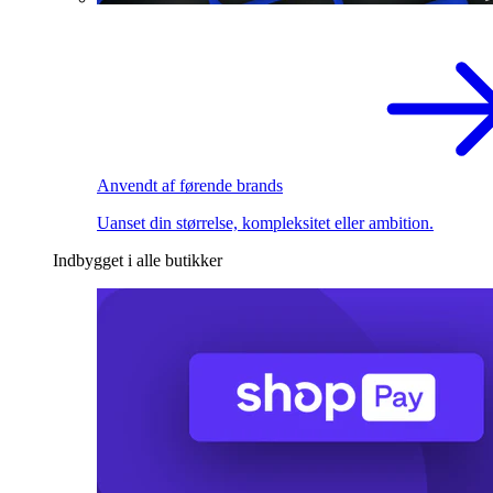
Anvendt af førende brands
Uanset din størrelse, kompleksitet eller ambition.
Indbygget i alle butikker