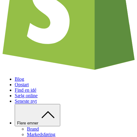
Blog
Opstart
Find en idé
Sælg online
Seneste nyt
Flere emner
Brand
Markedsføring