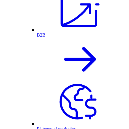
B2B
På tværs af markeder