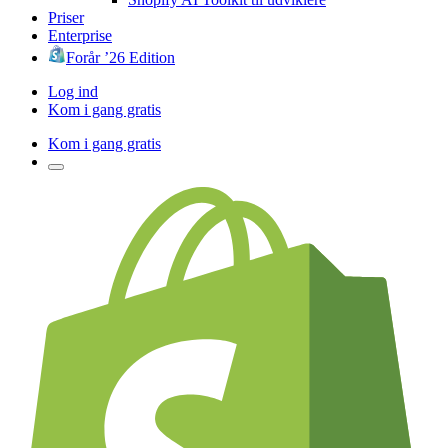
Priser
Enterprise
Forår ’26 Edition
Log ind
Kom i gang gratis
Kom i gang gratis