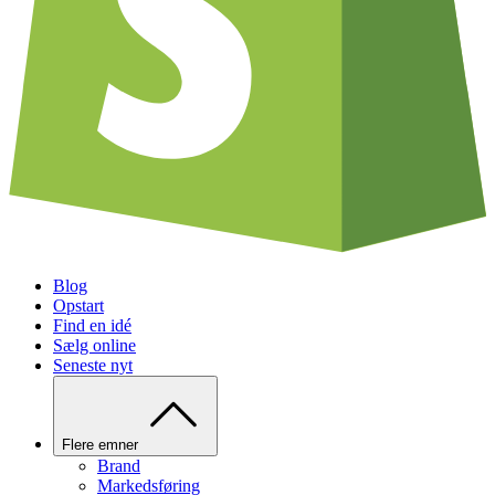
Blog
Opstart
Find en idé
Sælg online
Seneste nyt
Flere emner
Brand
Markedsføring