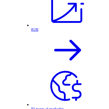
B2B
På tværs af markeder