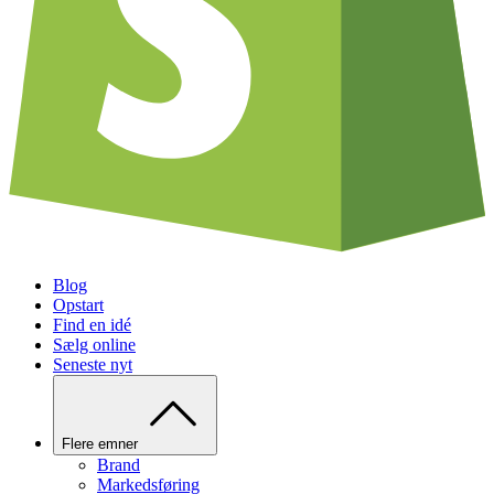
Blog
Opstart
Find en idé
Sælg online
Seneste nyt
Flere emner
Brand
Markedsføring