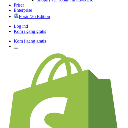
Priser
Enterprise
Forår ’26 Edition
Log ind
Kom i gang gratis
Kom i gang gratis