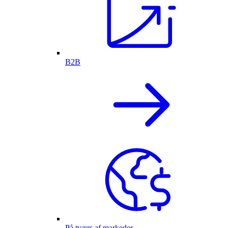
B2B
På tværs af markeder