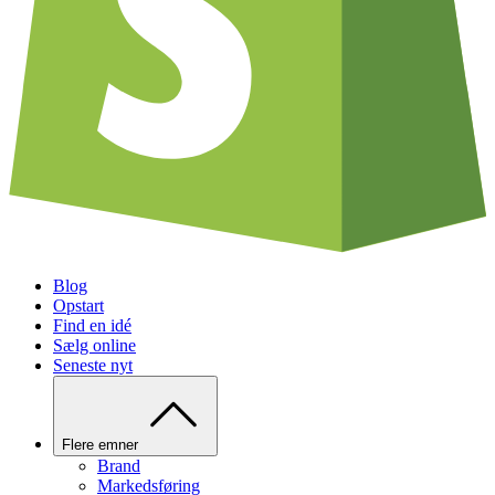
Blog
Opstart
Find en idé
Sælg online
Seneste nyt
Flere emner
Brand
Markedsføring