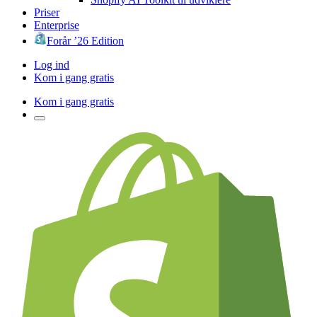
Priser
Enterprise
Forår ’26 Edition
Log ind
Kom i gang gratis
Kom i gang gratis