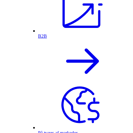
B2B
På tværs af markeder