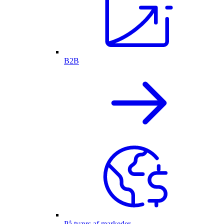
B2B
På tværs af markeder