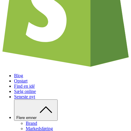
Blog
Opstart
Find en idé
Sælg online
Seneste nyt
Flere emner
Brand
Markedsføring