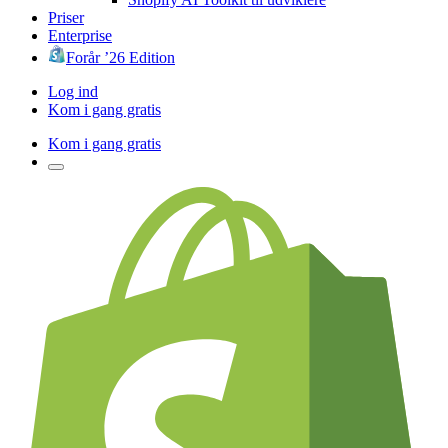
Priser
Enterprise
Forår ’26 Edition
Log ind
Kom i gang gratis
Kom i gang gratis