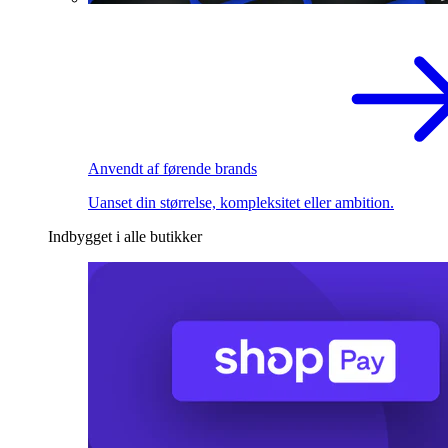
Anvendt af førende brands
Uanset din størrelse, kompleksitet eller ambition.
Indbygget i alle butikker