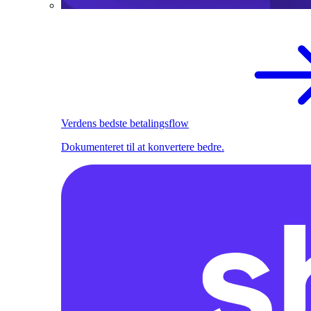
Verdens bedste betalingsflow
Dokumenteret til at konvertere bedre.