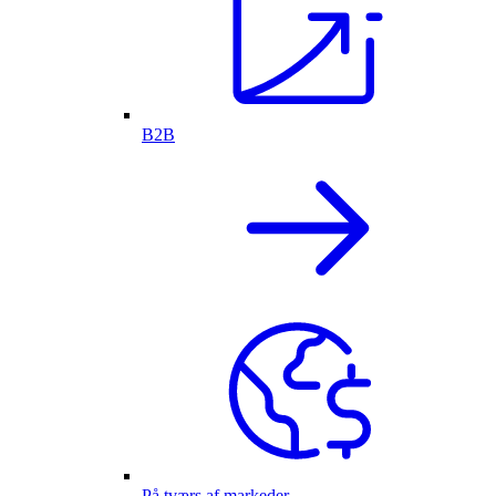
B2B
På tværs af markeder