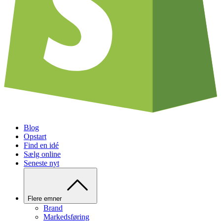
Blog
Opstart
Find en idé
Sælg online
Seneste nyt
Flere emner
Brand
Markedsføring