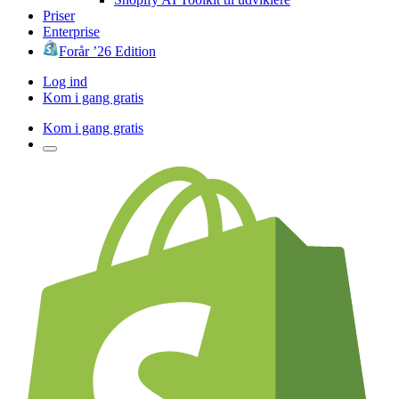
Priser
Enterprise
Forår ’26 Edition
Log ind
Kom i gang gratis
Kom i gang gratis