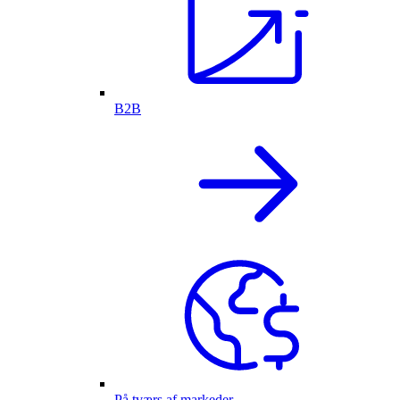
B2B
På tværs af markeder