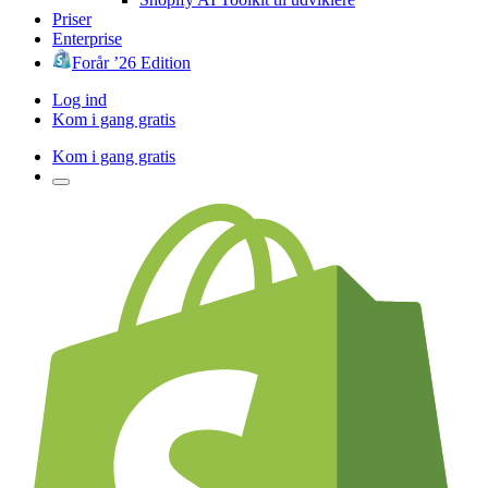
Priser
Enterprise
Forår ’26 Edition
Log ind
Kom i gang gratis
Kom i gang gratis