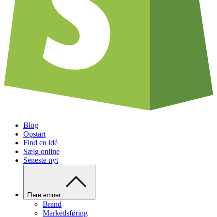
Blog
Opstart
Find en idé
Sælg online
Seneste nyt
Flere emner
Brand
Markedsføring