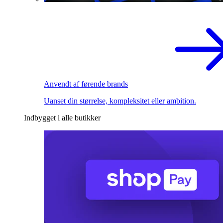
Anvendt af førende brands
Uanset din størrelse, kompleksitet eller ambition.
Indbygget i alle butikker