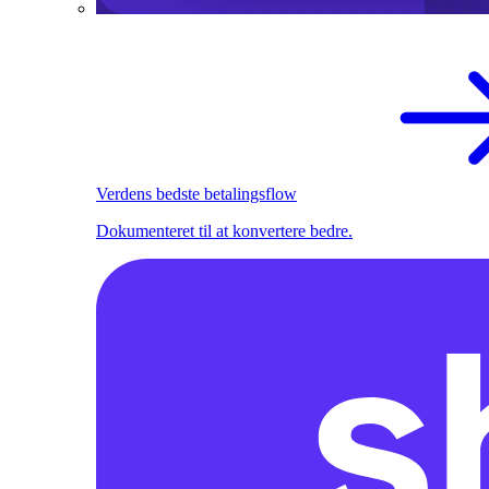
Verdens bedste betalingsflow
Dokumenteret til at konvertere bedre.