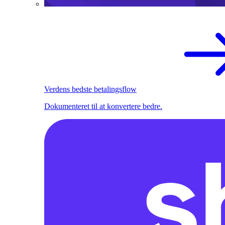
Verdens bedste betalingsflow
Dokumenteret til at konvertere bedre.