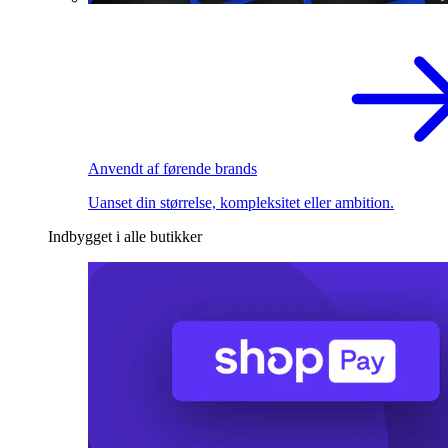
Anvendt af førende brands
Uanset din størrelse, kompleksitet eller ambition.
Indbygget i alle butikker