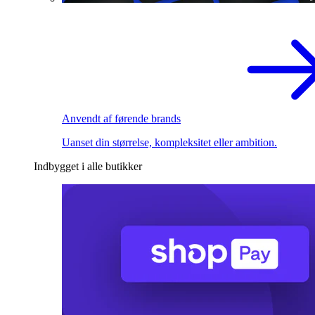
Anvendt af førende brands
Uanset din størrelse, kompleksitet eller ambition.
Indbygget i alle butikker