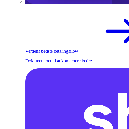
Verdens bedste betalingsflow
Dokumenteret til at konvertere bedre.