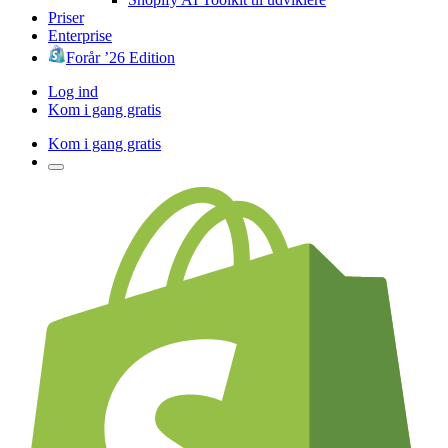
Priser
Enterprise
Forår ’26 Edition
Log ind
Kom i gang gratis
Kom i gang gratis