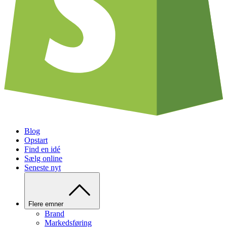
Blog
Opstart
Find en idé
Sælg online
Seneste nyt
Flere emner
Brand
Markedsføring