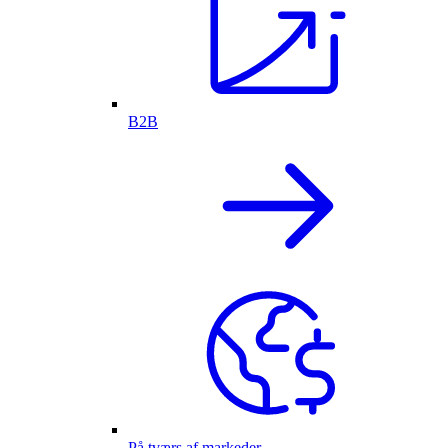
B2B
På tværs af markeder