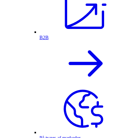
B2B
På tværs af markeder