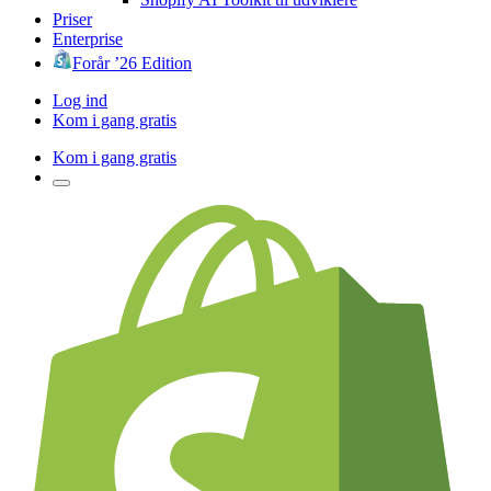
Priser
Enterprise
Forår ’26 Edition
Log ind
Kom i gang gratis
Kom i gang gratis