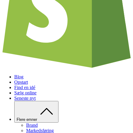
Blog
Opstart
Find en idé
Sælg online
Seneste nyt
Flere emner
Brand
Markedsføring