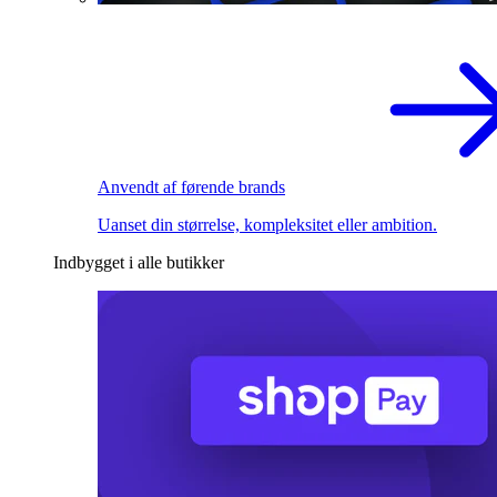
Anvendt af førende brands
Uanset din størrelse, kompleksitet eller ambition.
Indbygget i alle butikker