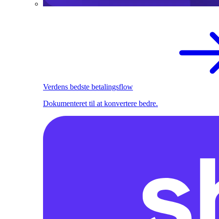
Verdens bedste betalingsflow
Dokumenteret til at konvertere bedre.