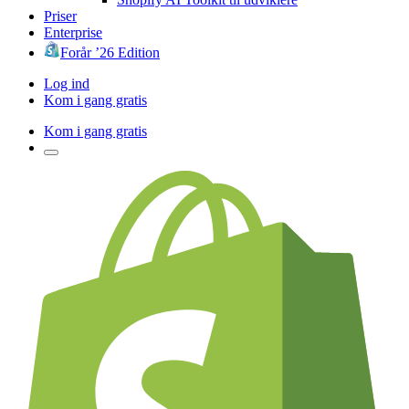
Priser
Enterprise
Forår ’26 Edition
Log ind
Kom i gang gratis
Kom i gang gratis