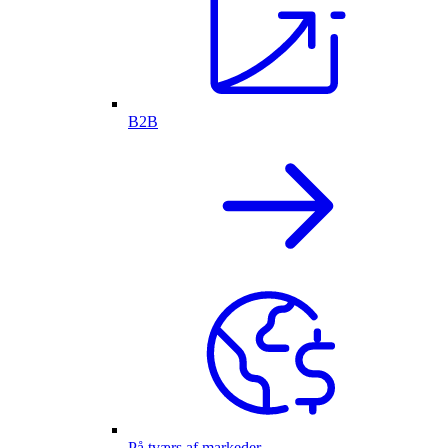
B2B
På tværs af markeder