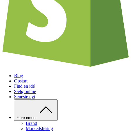
Blog
Opstart
Find en idé
Sælg online
Seneste nyt
Flere emner
Brand
Markedsføring