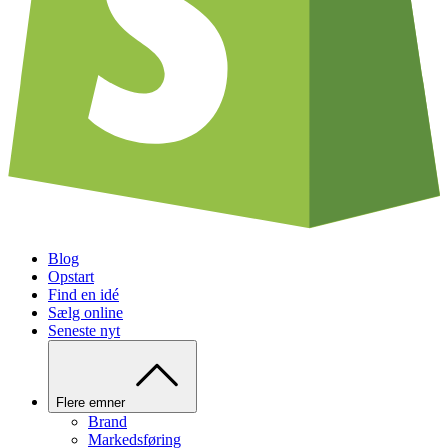
Blog
Opstart
Find en idé
Sælg online
Seneste nyt
Flere emner
Brand
Markedsføring