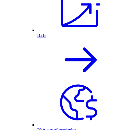
B2B
På tværs af markeder