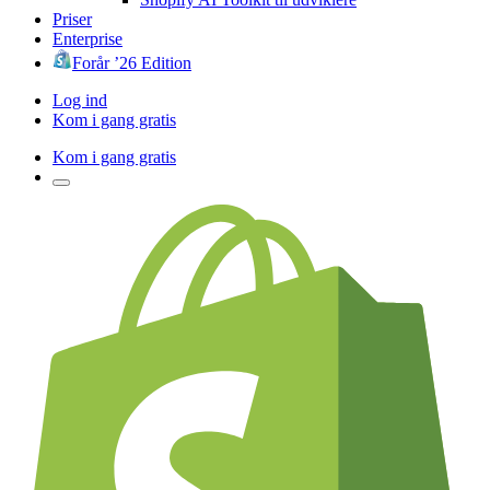
Priser
Enterprise
Forår ’26 Edition
Log ind
Kom i gang gratis
Kom i gang gratis