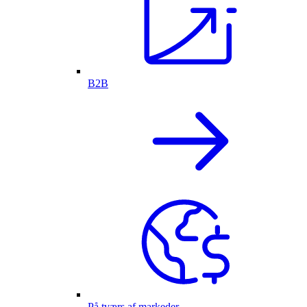
B2B
På tværs af markeder