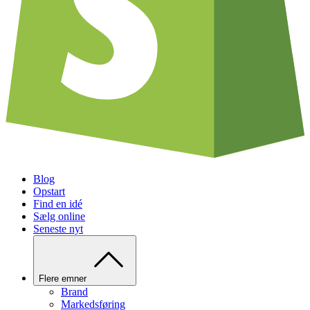
Blog
Opstart
Find en idé
Sælg online
Seneste nyt
Flere emner
Brand
Markedsføring