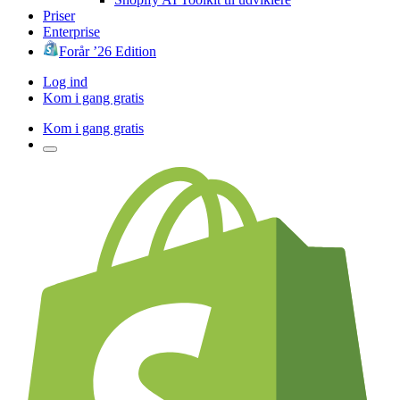
Priser
Enterprise
Forår ’26 Edition
Log ind
Kom i gang gratis
Kom i gang gratis