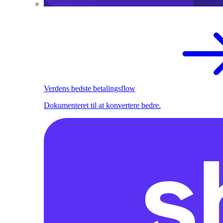
Verdens bedste betalingsflow
Dokumenteret til at konvertere bedre.