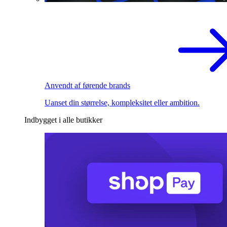
Anvendt af førende brands
Uanset din størrelse, kompleksitet eller ambition.
Indbygget i alle butikker