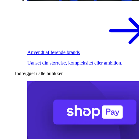
Anvendt af førende brands
Uanset din størrelse, kompleksitet eller ambition.
Indbygget i alle butikker