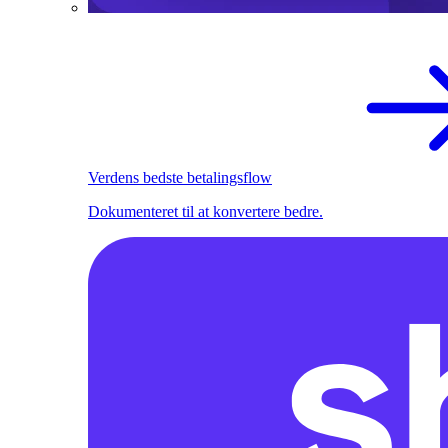
Verdens bedste betalingsflow
Dokumenteret til at konvertere bedre.